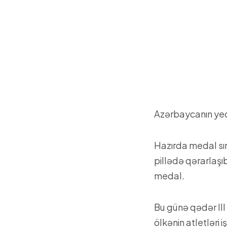
Azərbaycanın yed
Hazırda medal sır
pillədə qərarlaşı
medal.
Bu günə qədər II
ölkənin atletləri iş