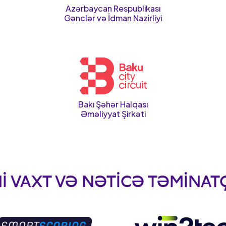
Azərbaycan Respublikası
Gənclər və İdman Nazirliyi
Bakı Şəhər Halqası
Əməliyyat Şirkəti
I VAXT VƏ NƏTICƏ TƏMINATÇ