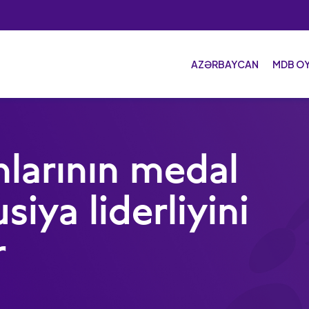
AZƏRBAYCAN
MDB O
MDB
Ev s
larının medal
İdma
siya liderliyini
İdma
Mask
r