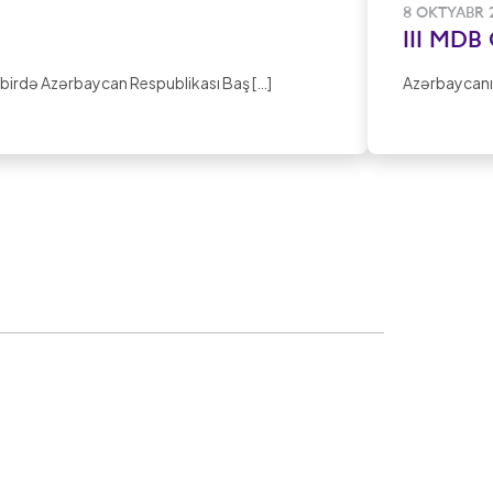
8 OKTYABR 
III MDB 
dbirdə Azərbaycan Respublikası Baş […]
Azərbaycanın