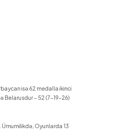
baycan isə 62 medalla ikinci
sə Belarusdur – 52 (7-19-26)
. Ümumilikdə, Oyunlarda 13