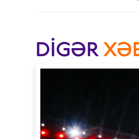
DIGƏR
XƏ