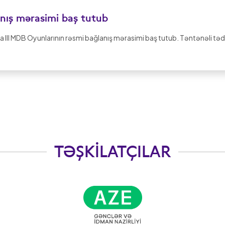
anış mərasimi baş tutub
 III MDB Oyunlarının rəsmi bağlanış mərasimi baş tutub. Təntənəli tə
TƏŞKILATÇILAR