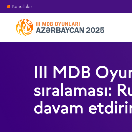
Könüllülər
III MDB Oyun
sıralaması: Ru
davam etdiri