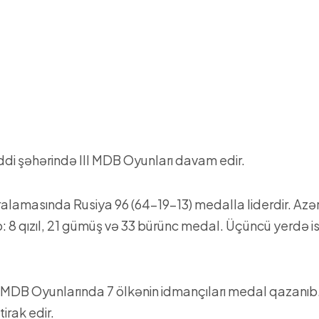
di şəhərində III MDB Oyunları davam edir.
alamasında Rusiya 96 (64-19-13) medalla liderdir. Azər
b: 8 qızıl, 21 gümüş və 33 bürünc medal. Üçüncü yerdə i
I MDB Oyunlarında 7 ölkənin idmançıları medal qazanıb
tirak edir.