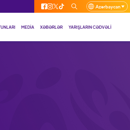
Azərbaycan
YUNLARI
MEDİA
XƏBƏRLƏR
YARIŞLARIN CƏDVƏLI
 Oyunları
Media qalereyası
ahibliyi edən şəhərlər
Media Bülleten
n məkanları
Media Bələdçi
n növləri
otlar