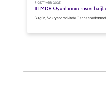
8 OKTYABR 2025
III MDB Oyunlarının rəsmi bağl
Bu gün, 8 oktyabr tarixində Gəncə stadionunda