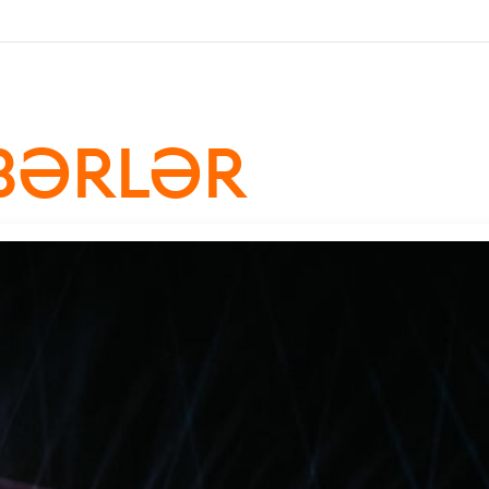
BƏRLƏR