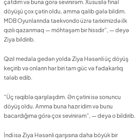
çatdım və buna görə sevinirəm. Xüsusilə final
döyüşü çox çətin oldu, amma qalib gələ bildim.
MDB Oyunlarında taekvondo üzrə tariximizdə ilk
qızılı qazanmaq — möhtəşəm bir hissdir”, — deyə
Ziya bildirib.
Qızıl medala gedən yolda Ziya Həsənli üç döyüş
keçirib və onların hər biri tam güc və fədakarlıq
tələb edib.
“Üç rəqiblə qarşılaşdım. Ən çətini isə sonuncu
döyüş oldu. Amma buna hazır idim və bunu
bacardığıma görə çox sevinirəm”, — deyə o bildirib.
İndi isə Ziya Həsənli qarşısına daha böyük bir