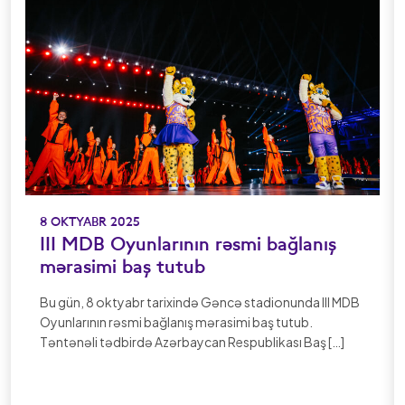
8 OKTYABR 2025
III MDB Oyunlarının rəsmi bağlanış
mərasimi baş tutub
Bu gün, 8 oktyabr tarixində Gəncə stadionunda III MDB
Oyunlarının rəsmi bağlanış mərasimi baş tutub.
Təntənəli tədbirdə Azərbaycan Respublikası Baş […]