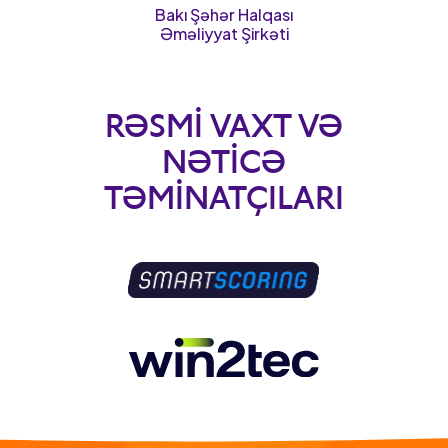
Bakı Şəhər Halqası
Əməliyyat Şirkəti
RƏSMI VAXT VƏ
NƏTICƏ
TƏMINATÇILARI