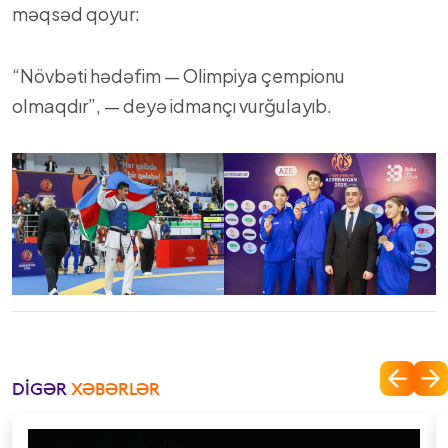
məqsəd qoyur:
“Növbəti hədəfim — Olimpiya çempionu
olmaqdır”, — deyə idmançı vurğulayıb.
DIGƏR
XƏBƏRLƏR