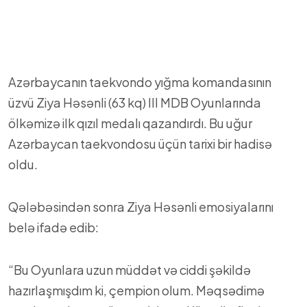
Azərbaycanın taekvondo yığma komandasının
üzvü Ziya Həsənli (63 kq) III MDB Oyunlarında
ölkəmizə ilk qızıl medalı qazandırdı. Bu uğur
Azərbaycan taekvondosu üçün tarixi bir hadisə
oldu.
Qələbəsindən sonra Ziya Həsənli emosiyalarını
belə ifadə edib:
“Bu Oyunlara uzun müddət və ciddi şəkildə
hazırlaşmışdım ki, çempion olum. Məqsədimə