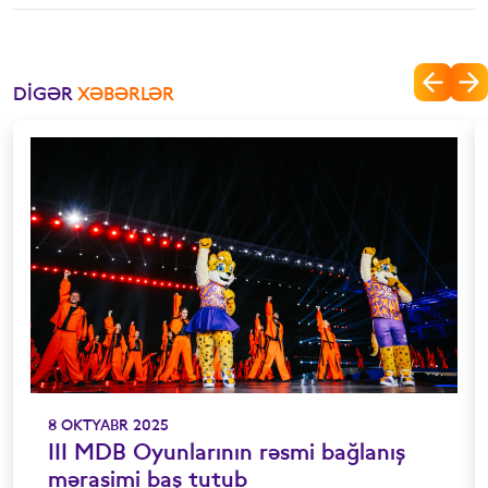
DIGƏR
XƏBƏRLƏR
8 OKTYABR 2025
III MDB Oyunlarının rəsmi bağlanış
mərasimi baş tutub