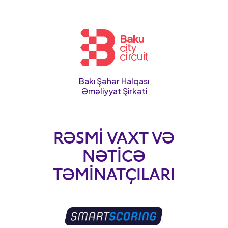
Bakı Şəhər Halqası
Əməliyyat Şirkəti
RƏSMI VAXT VƏ
NƏTICƏ
TƏMINATÇILARI