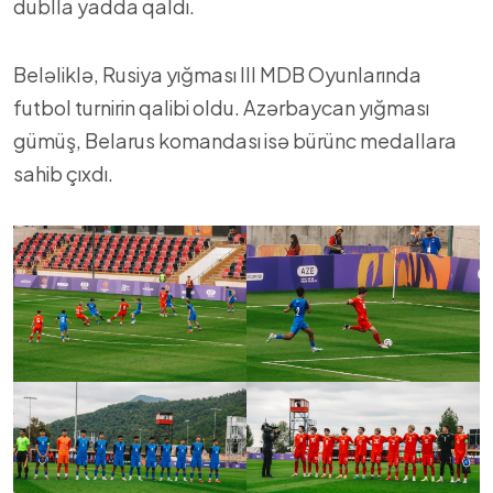
dublla yadda qaldı.
Beləliklə, Rusiya yığması III MDB Oyunlarında
futbol turnirin qalibi oldu. Azərbaycan yığması
gümüş, Belarus komandası isə bürünc medallara
sahib çıxdı.