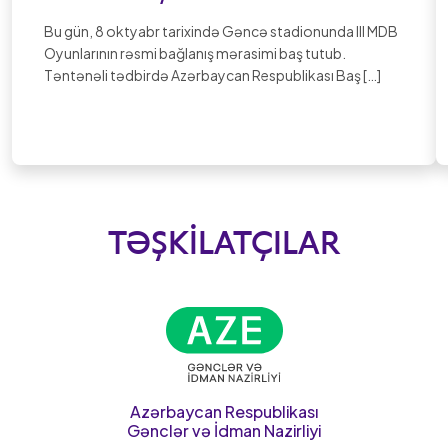
Bu gün, 8 oktyabr tarixində Gəncə stadionunda III MDB
Oyunlarının rəsmi bağlanış mərasimi baş tutub.
Təntənəli tədbirdə Azərbaycan Respublikası Baş […]
TƏŞKILATÇILAR
Azərbaycan Respublikası
Gənclər və İdman Nazirliyi