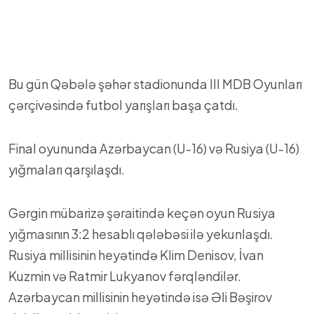
Bu gün Qəbələ şəhər stadionunda III MDB Oyunları
çərçivəsində futbol yarışları başa çatdı.
Final oyununda Azərbaycan (U-16) və Rusiya (U-16)
yığmaları qarşılaşdı.
Gərgin mübarizə şəraitində keçən oyun Rusiya
yığmasının 3:2 hesablı qələbəsi ilə yekunlaşdı.
Rusiya millisinin heyətində Klim Denisov, İvan
Kuzmin və Ratmir Lukyanov fərqləndilər.
Azərbaycan millisinin heyətində isə Əli Bəşirov