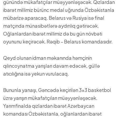
günündə mükafatçılar müəyyənləşəcək. Qızlardan
ibarət millimiz bürünc medal uğrunda Özbəkistanla
mübarizə aparacaq. Belarus və Rusiya isə final
matçında münasibətlərə aydınlıq gətirəcək.
Oğlanlardan ibarət millimiz də bu gün növbəti
oyununu keçirəcək. Rəqib – Belarus komandasıdır.
Qeyd olunan idman məkanında həmçinin
qılıncoynatma yarışları davam edəcək, güllə
atıcılığına isə yekun vurulacaq.
Bununla yanaşı, Gəncədə keçirilən 3×3 basketbol
üzrə yarışın mükafatçıları müəyyənləşəcək.
Yarımfinalda qızlardan ibarət Azərbaycan
komandası Özbəkistanla, oğlanlardan ibarət