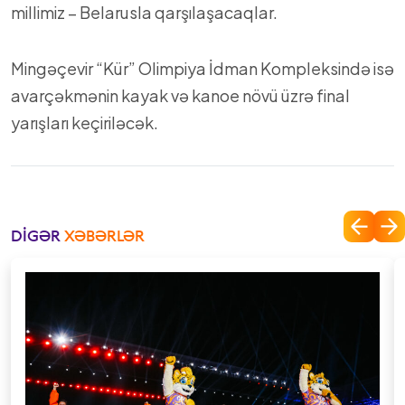
millimiz – Belarusla qarşılaşacaqlar.
Mingəçevir “Kür” Olimpiya İdman Kompleksində isə
avarçəkmənin kayak və kanoe növü üzrə final
yarışları keçiriləcək.
DIGƏR
XƏBƏRLƏR