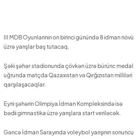
III MDB Oyunlarının on birinci günündə 8 idman növü
üzrə yarışlar baş tutacaq.
Şəki şəhər stadionunda çövkən üzrə bürünc medal
uğrunda matçda Qazaxıstan və Qırğızıstan milliləri
qarşılaşacaqlar.
Eyni şəhərin Olimpiya İdman Kompleksində isə
bədii gimnastika üzrə yarışlara start veriləcək.
Gəncə İdman Sarayında voleybol yarışının sonuncu