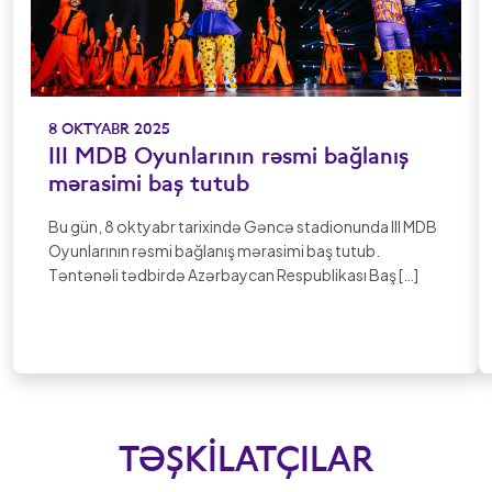
8 OKTYABR 2025
III MDB Oyunlarının rəsmi bağlanış
mərasimi baş tutub
Bu gün, 8 oktyabr tarixində Gəncə stadionunda III MDB
Oyunlarının rəsmi bağlanış mərasimi baş tutub.
Təntənəli tədbirdə Azərbaycan Respublikası Baş […]
TƏŞKILATÇILAR