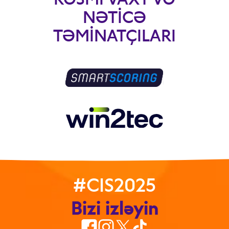
NƏTICƏ
TƏMINATÇILARI
#CIS2025
Bizi izləyin