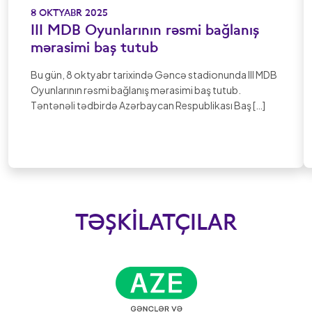
8 OKTYABR 2025
III MDB Oyunlarının rəsmi bağlanış
mərasimi baş tutub
Bu gün, 8 oktyabr tarixində Gəncə stadionunda III MDB
Oyunlarının rəsmi bağlanış mərasimi baş tutub.
Təntənəli tədbirdə Azərbaycan Respublikası Baş […]
TƏŞKILATÇILAR