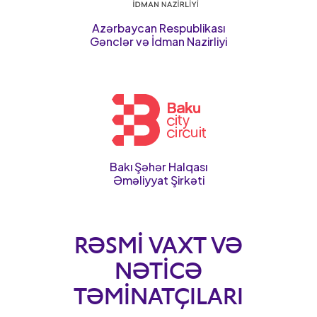
Azərbaycan Respublikası
Gənclər və İdman Nazirliyi
Bakı Şəhər Halqası
Əməliyyat Şirkəti
RƏSMI VAXT VƏ
NƏTICƏ
TƏMINATÇILARI