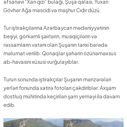
əfsanəvi “Xan qızı” bulağı, Şuşa qalası, Yuxarı
Gövhər Ağa məscidi və məşhur Cıdır düzü.
Tur iştirakçılarına Azərbaycan mədəniyyətinin
beşiyi, görkəmli şairlərin, musiqiçilərin və
rəssamların vətəni olan Şuşanın tarixi barədə
məlumat verilib. Qonaqlar şəhərin özünəməxsus
ab-havasını xüsusi vurğulayıblar.
Turun sonunda iştirakçılar Şuşanın mənzərələri
yerləri fonunda xatirə fotoları çəkdiriblər. Axşam
dostluq mühitində keçirilən şam yeməyi ilə davam
edib.