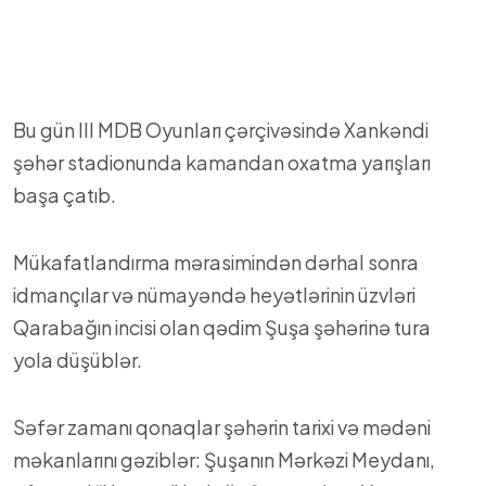
Bu gün III MDB Oyunları çərçivəsində Xankəndi
şəhər stadionunda kamandan oxatma yarışları
başa çatıb.
Mükafatlandırma mərasimindən dərhal sonra
idmançılar və nümayəndə heyətlərinin üzvləri
Qarabağın incisi olan qədim Şuşa şəhərinə tura
yola düşüblər.
Səfər zamanı qonaqlar şəhərin tarixi və mədəni
məkanlarını gəziblər: Şuşanın Mərkəzi Meydanı,