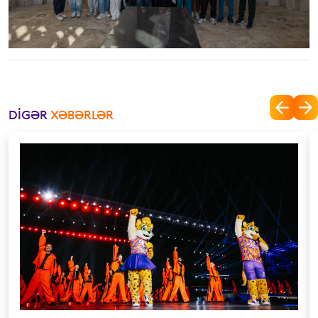
DIGƏR
XƏBƏRLƏR