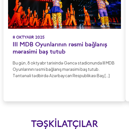
8 OKTYABR 2025
III MDB Oyunlarının rəsmi bağlanış
mərasimi baş tutub
Bu gün, 8 oktyabr tarixində Gəncə stadionunda III MDB
Oyunlarının rəsmi bağlanış mərasimi baş tutub.
Təntənəli tədbirdə Azərbaycan Respublikası Baş […]
TƏŞKILATÇILAR