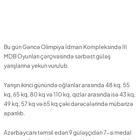
Bu gün Gəncə Olimpiya İdman Kompleksində III
MDB Oyunları çərçivəsində sərbəst güləş
yarışlarına yekun vurulub.
Yarışın ikinci günündə oğlanlar arasında 48 kq, 55
kq, 65 kq, 80 kq və 110 kq, qızlar arasında isə 43 kq,
49 kq, 57 kq və 65 kq çəki dərəcələrində mübarizə
aparılıb.
Azərbaycanı təmsil edən 9 güləşçidən 7-si medal