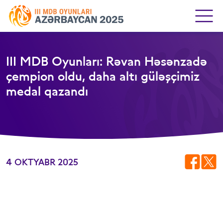
III MDB Oyunları: Rəvan Həsənzadə
çempion oldu, daha altı güləşçimiz
medal qazandı
4 OKTYABR 2025