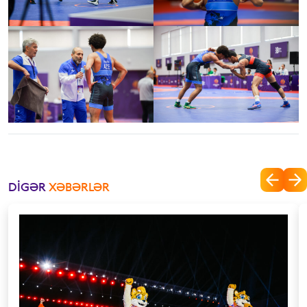
DIGƏR
XƏBƏRLƏR