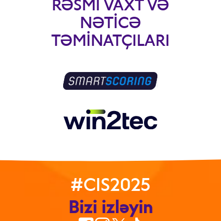
RƏSMI VAXT VƏ
NƏTICƏ
TƏMINATÇILARI
#CIS2025
Bizi izləyin