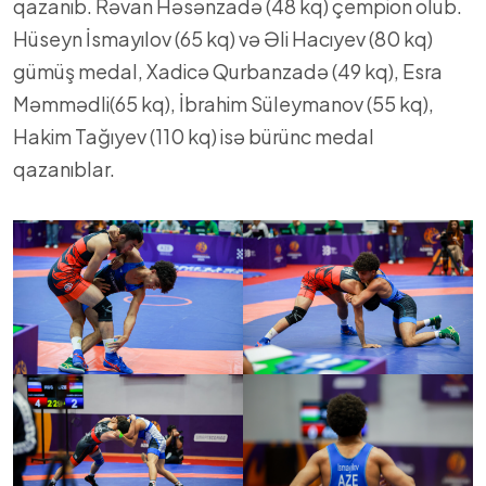
qazanıb. Rəvan Həsənzadə (48 kq) çempion olub.
Hüseyn İsmayılov (65 kq) və Əli Hacıyev (80 kq)
gümüş medal, Xadicə Qurbanzadə (49 kq), Esra
Məmmədli(65 kq), İbrahim Süleymanov (55 kq),
Hakim Tağıyev (110 kq) isə bürünc medal
qazanıblar.