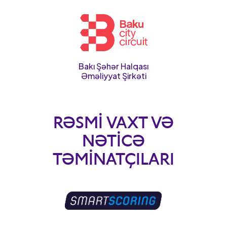
Bakı Şəhər Halqası
Əməliyyat Şirkəti
RƏSMI VAXT VƏ
NƏTICƏ
TƏMINATÇILARI