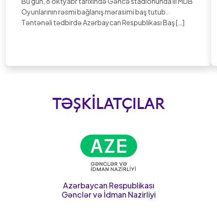
Bu gün, 8 oktyabr tarixində Gəncə stadionunda III MDB
Oyunlarının rəsmi bağlanış mərasimi baş tutub.
Təntənəli tədbirdə Azərbaycan Respublikası Baş […]
TƏŞKILATÇILAR
Azərbaycan Respublikası
Gənclər və İdman Nazirliyi