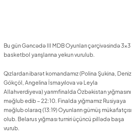
Bu gün Gəncədə III MDB Oyunları çərçivəsində 3×3
basketbol yarışlarına yekun vurulub.
Qızlardan ibarət komandamız (Polina Şukina, Deniz
Gökçöl, Angelina İsmayılova və Leyla
Allahverdiyeva) yarımfinalda Özbəkistan yığmasını
məğlub edib – 22:10. Finalda yığmamız Rusiyaya
məğlub olaraq (13:19) Oyunların gümüş mükafatçısı
olub. Belarus yığması turniri üçüncü pillədə başa
vurub.