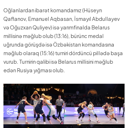
Oğlanlardan ibarət komandamız (Hüseyn
Qaflanov, Emanuel Aqbasan, İsmayıl Abdullayev
və Oğuzxan Quliyev) isə yarımfinalda Belarus
millisinə məğlub olub (13:16), bürünc medal
uğrunda görüşdə isə Özbəkistan komandasına
məğlub olaraq (15:16) turniri dördüncü pillədə başa
vurub. Turnirin qalibi isə Belarus millisini məğlub
edən Rusiya yığması olub.