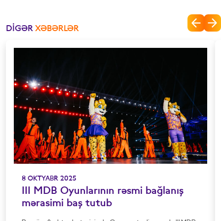
DIGƏR
XƏBƏRLƏR
8 OKTYABR 2025
III MDB Oyunlarının rəsmi bağlanış
mərasimi baş tutub