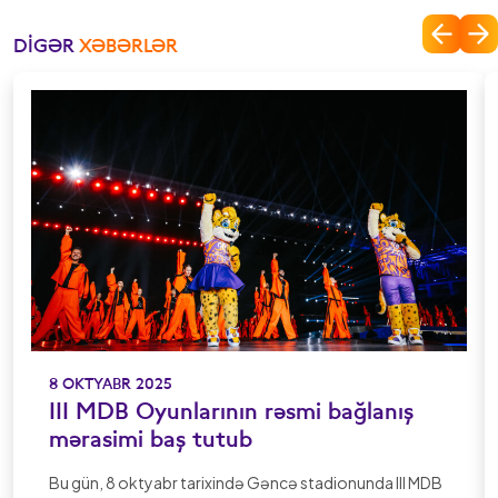
DIGƏR
XƏBƏRLƏR
8 OKTYABR 2025
III MDB Oyunlarının rəsmi bağlanış
mərasimi baş tutub
Bu gün, 8 oktyabr tarixində Gəncə stadionunda III MDB