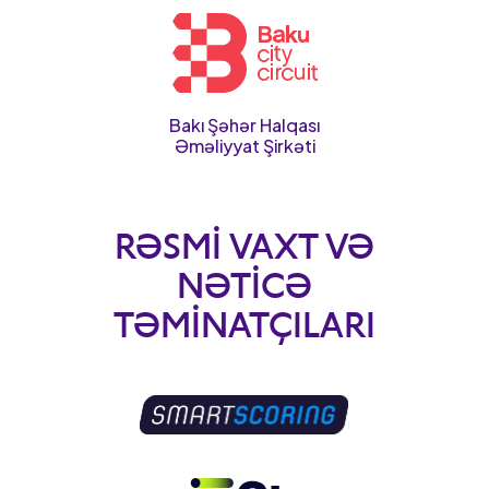
Bakı Şəhər Halqası
Əməliyyat Şirkəti
RƏSMI VAXT VƏ
NƏTICƏ
TƏMINATÇILARI