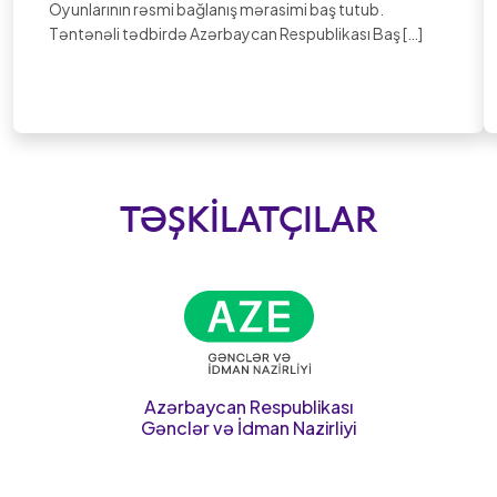
Oyunlarının rəsmi bağlanış mərasimi baş tutub.
Təntənəli tədbirdə Azərbaycan Respublikası Baş […]
TƏŞKILATÇILAR
Azərbaycan Respublikası
Gənclər və İdman Nazirliyi