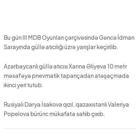
Bu gün III MDB Oyunları çərçivəsində Gəncə İdman
Sarayında güllə atıcılığı üzrə yarışlar keçirilib.
Azərbaycanlı güllə atıcısı Xanna Əliyeva 10 metr
məsafəyə pnevmatik tapançadan atəşaçmada
ikinci yeri tutub.
Rusiyalı Darya İsakova qızıl, qazaxıstanlı Valeriya
Popelova bürünc mükafata sahib çıxıb.