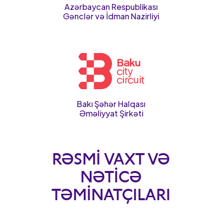
Azərbaycan Respublikası
Gənclər və İdman Nazirliyi
Bakı Şəhər Halqası
Əməliyyat Şirkəti
RƏSMI VAXT VƏ
NƏTICƏ
TƏMINATÇILARI