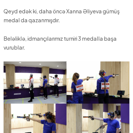
Qeyd edək ki, daha öncə Xanna Əliyeva gümüş
medal da qazanmışdır.
Beləliklə, idmançılarımız turniri 3 medalla başa
vurublar.