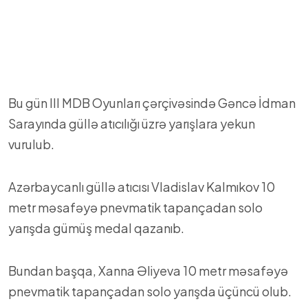
Bu gün III MDB Oyunları çərçivəsində Gəncə İdman
Sarayında güllə atıcılığı üzrə yarışlara yekun
vurulub.
Azərbaycanlı güllə atıcısı Vladislav Kalmıkov 10
metr məsafəyə pnevmatik tapançadan solo
yarışda gümüş medal qazanıb.
Bundan başqa, Xanna Əliyeva 10 metr məsafəyə
pnevmatik tapançadan solo yarışda üçüncü olub.