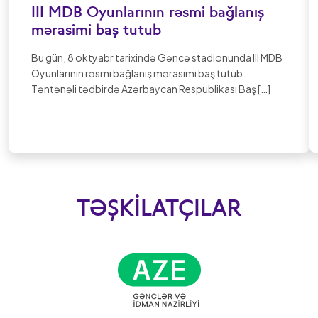
III MDB Oyunlarının rəsmi bağlanış
mərasimi baş tutub
Bu gün, 8 oktyabr tarixində Gəncə stadionunda III MDB
Oyunlarının rəsmi bağlanış mərasimi baş tutub.
Təntənəli tədbirdə Azərbaycan Respublikası Baş […]
TƏŞKILATÇILAR